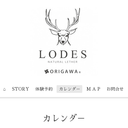
⌂
STORY
体験予約
カレンダ－
M A P
お問合せ
カレンダ－