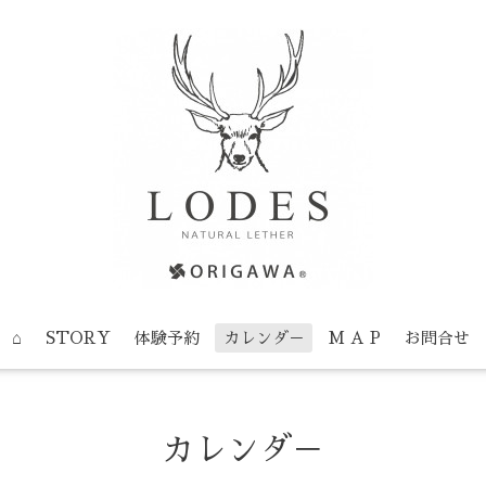
⌂
STORY
体験予約
カレンダ－
M A P
お問合せ
カレンダ－