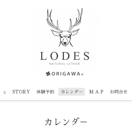
⌂
STORY
体験予約
カレンダ－
M A P
お問合せ
カレンダ－