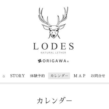
⌂
STORY
体験予約
カレンダ－
M A P
お問合せ
カレンダ－