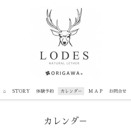
⌂
STORY
体験予約
カレンダ－
M A P
お問合せ
カレンダ－