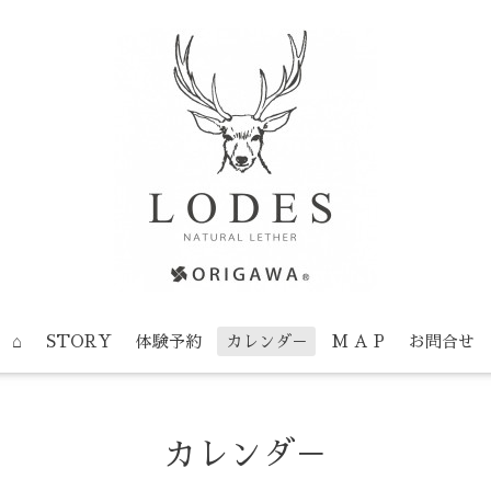
⌂
STORY
体験予約
カレンダ－
M A P
お問合せ
カレンダ－