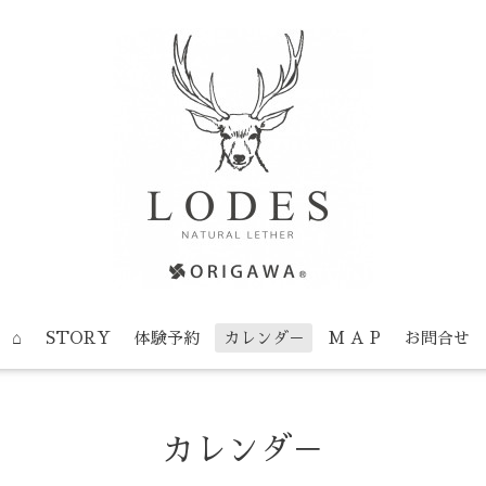
⌂
STORY
体験予約
カレンダ－
M A P
お問合せ
カレンダ－