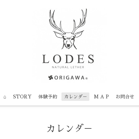
⌂
STORY
体験予約
カレンダ－
M A P
お問合せ
カレンダ－