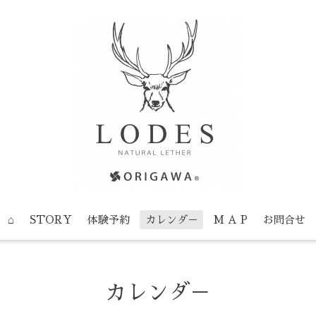
⌂
STORY
体験予約
カレンダ－
M A P
お問合せ
カレンダ－