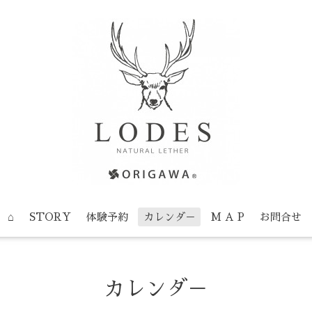
⌂
STORY
体験予約
カレンダ－
M A P
お問合せ
カレンダ－