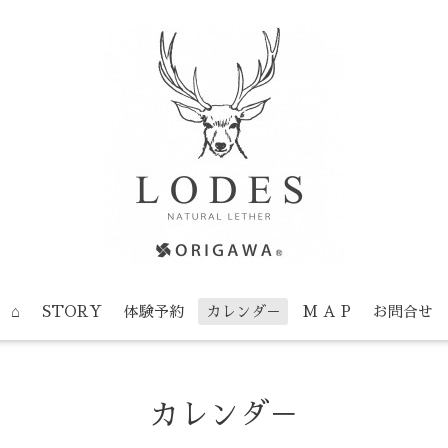
⌂
STORY
体験予約
カレンダ－
M A P
お問合せ
カレンダ－