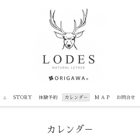
⌂
STORY
体験予約
カレンダ－
M A P
お問合せ
カレンダ－