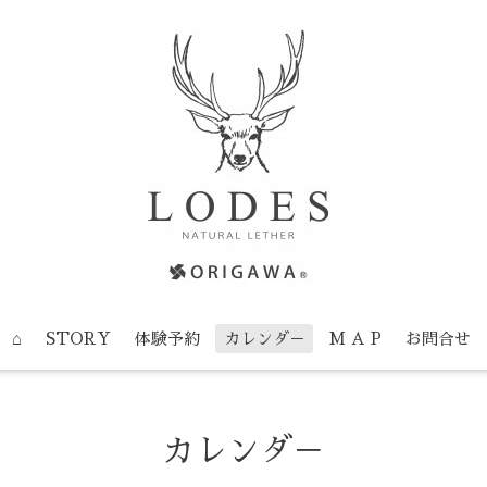
⌂
STORY
体験予約
カレンダ－
M A P
お問合せ
カレンダ－