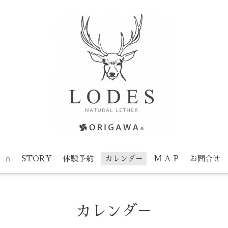
⌂
STORY
体験予約
カレンダ－
M A P
お問合せ
カレンダ－