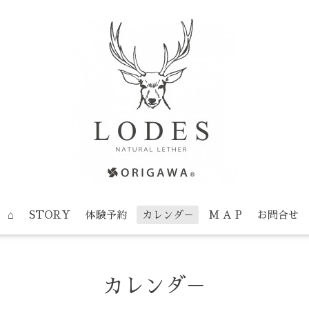
⌂
STORY
体験予約
カレンダ－
M A P
お問合せ
カレンダ－