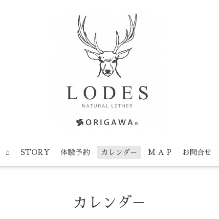
⌂
STORY
体験予約
カレンダ－
M A P
お問合せ
カレンダ－