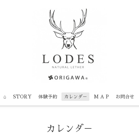
⌂
STORY
体験予約
カレンダ－
M A P
お問合せ
カレンダ－