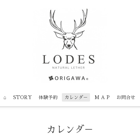
⌂
STORY
体験予約
カレンダ－
M A P
お問合せ
カレンダ－