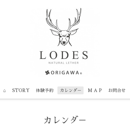
⌂
STORY
体験予約
カレンダ－
M A P
お問合せ
カレンダ－