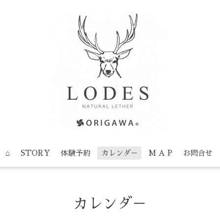
⌂
STORY
体験予約
カレンダ－
M A P
お問合せ
カレンダ－