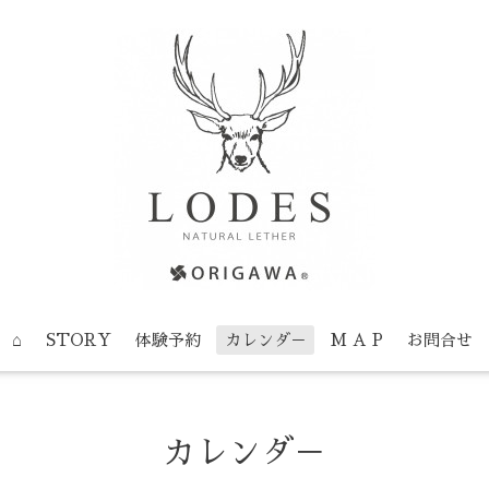
⌂
STORY
体験予約
カレンダ－
M A P
お問合せ
カレンダ－