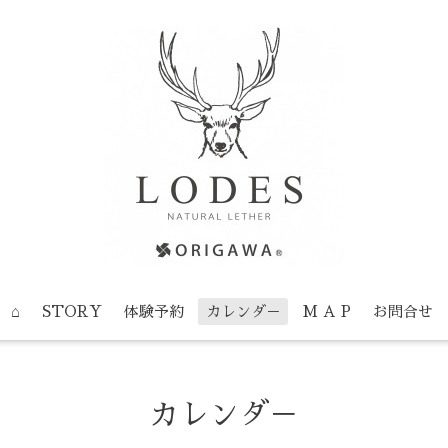
⌂
STORY
体験予約
カレンダ－
M A P
お問合せ
カレンダ－