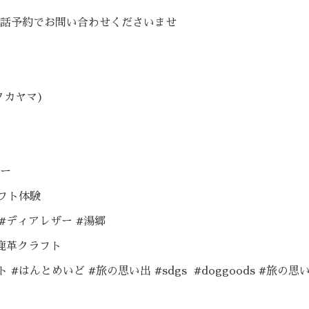
話予約でお問い合わせくださいませ
(タカヤマ)
ー
ラフト体験
革 #ディアレザー #湯郷
ま鹿革クラフト
#はんとめいど #旅の思い出 #sdgs #doggoods #旅の思