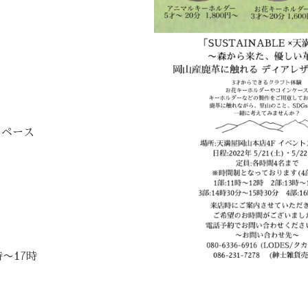
スペース
時
時〜17時