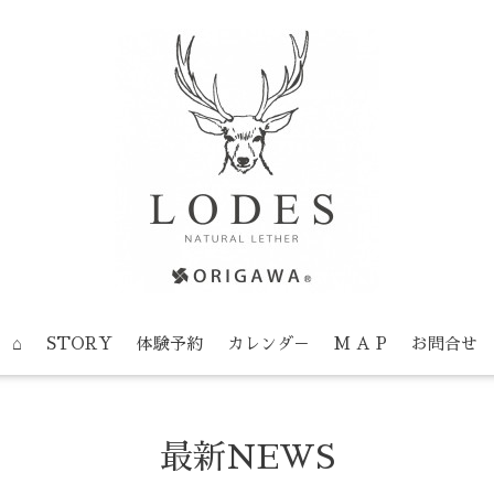
⌂
STORY
体験予約
カレンダ－
M A P
お問合せ
最新NEWS