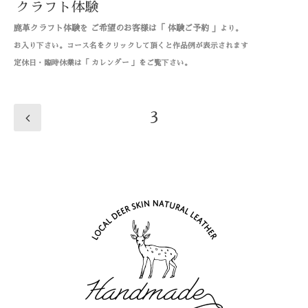
クラフト体験
鹿革クラフト体験を ご希望のお客様は「 体験ご予約 」
より。
お入り下さい。
コース名をクリックして頂くと作品例が表示されます
定休日・臨時休業は「 カレンダー 」をご覧下さい。
3